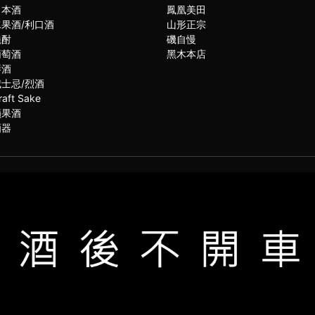
日本酒
鳳凰美田
水果酒/利口酒
山形正宗
燒酎
磯自慢
葡萄酒
黑木本店
琴酒
威士忌/烈酒
raft Sake
蘋果酒
酒器
(02)2331-6080
服電話
021思橙國際有限公司 版權所有 禁止轉貼節錄 All rights reserved.