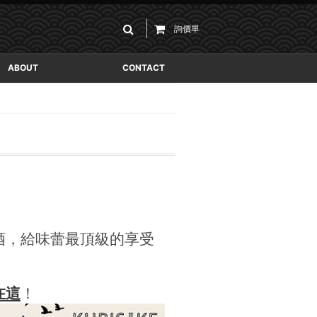
詢價單
ABOUT
CONTACT
酒，給味蕾最頂級的享受
在這
！