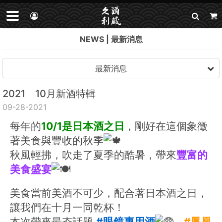
NEWS
最新消息
最新消息
2021 10月新酒特輯
09-28-2021
每年的
10/1是日本酒之日
，剛好在這個象徵
著美食與豐收的秋季
秋風輕拂，吹走了夏季的酷暑，帶來
豐富的
美食盛宴
美食當前美酒不可少，配合著日本酒之日，
讓我們在十月一同乾杯！
本次帶來最夯話題 
#眼鏡專用酒
、
#鳳凰