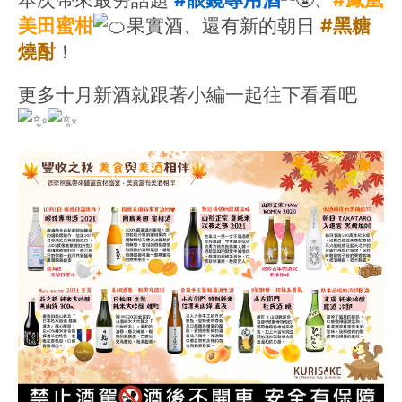
美田蜜柑
果實酒、還有新的朝日 
#黑糖
燒酎
！
更多十月新酒就跟著小編一起往下看看吧